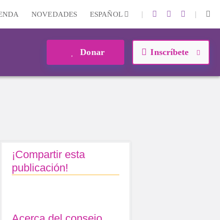
|
|
IENDA
NOVEDADES
ESPAÑOL
Donar
Inscríbete
¡Compartir esta
publicación!
Acerca del consejo