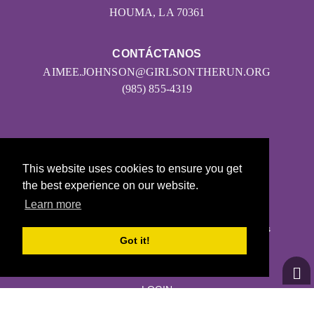
HOUMA, LA 70361
CONTÁCTANOS
AIMEE.JOHNSON@GIRLSONTHERUN.ORG
(985) 855-4319
This website uses cookies to ensure you get
the best experience on our website.
Learn more
© 2026
Girls on the Run - Todos los derechos reservados
Got it!
POLÍTICA DE PRIVACIDAD
Con la tecnología de Pinwheel.us
LOGIN